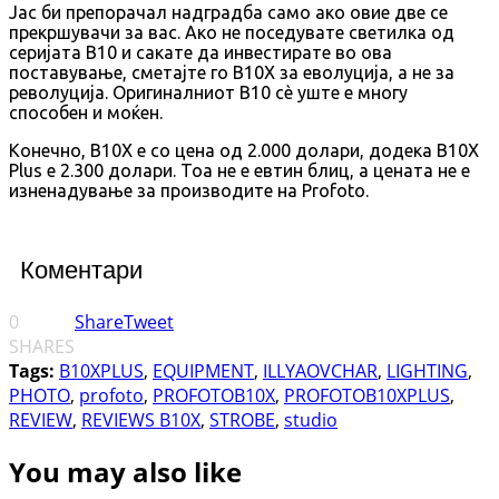
Јас би препорачал надградба само ако овие две се
прекршувачи за вас. Ако не поседувате светилка од
серијата B10 и сакате да инвестирате во ова
поставување, сметајте го B10X за еволуција, а не за
револуција. Оригиналниот B10 сè уште е многу
способен и моќен.
Конечно, B10X е со цена од 2.000 долари, додека B10X
Plus е 2.300 долари. Тоа не е евтин блиц, а цената не е
изненадување за производите на Profoto.
Коментари
0
Share
Tweet
SHARES
Tags:
B10XPLUS
,
EQUIPMENT
,
ILLYAOVCHAR
,
LIGHTING
,
PHOTO
,
profoto
,
PROFOTOB10X
,
PROFOTOB10XPLUS
,
REVIEW
,
REVIEWS B10X
,
STROBE
,
studio
You may also like