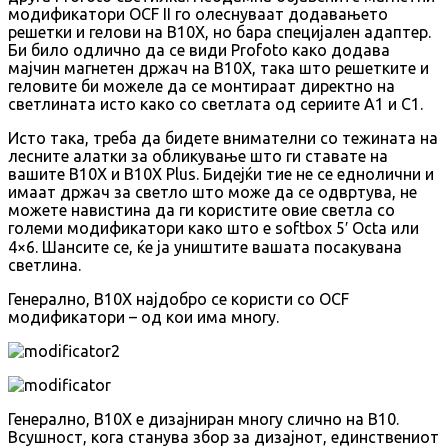
модификатори OCF II го олеснуваат додавањето
решетки и гелови на B10X, но бара специјален адаптер.
Би било одлично да се види Profoto како додава
мајчин магнетен држач на B10X, така што решетките и
геловите би можеле да се монтираат директно на
светлината исто како со светлата од сериите A1 и C1.
Исто така, треба да бидете внимателни со тежината на
лесните алатки за обликување што ги ставате на
вашите B10X и B10X Plus. Бидејќи тие не се еднолични и
имаат држач за светло што може да се одвртува, не
можете навистина да ги користите овие светла со
големи модификатори како што е softbox 5′ Octa или
4×6. Шансите се, ќе ја уништите вашата посакувана
светлина.
Генерално, B10X најдобро се користи со OCF
модификатори – од кои има многу.
Генерално, B10X е дизајниран многу слично на B10.
Всушност, кога станува збор за дизајнот, единствениот