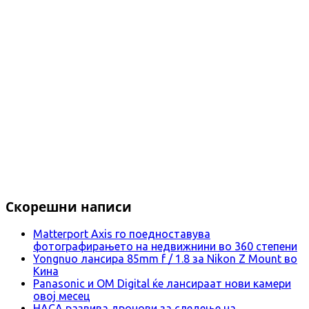
Скорешни написи
Matterport Axis го поедноставува
фотографирањето на недвижнини во 360 степени
Yongnuo лансира 85mm f / 1.8 за Nikon Z Mount во
Кина
Panasonic и OM Digital ќе лансираат нови камери
овој месец
НАСА развива дронови за следење на