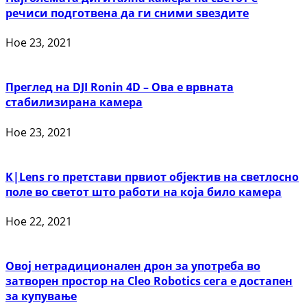
речиси подготвена да ги сними ѕвездите
Ное 23, 2021
Преглед на DJI Ronin 4D – Ова е врвната
стабилизирана камера
Ное 23, 2021
K|Lens го претстави првиот објектив на светлосно
поле во светот што работи на која било камера
Ное 22, 2021
Овој нетрадиционален дрон за употреба во
затворен простор на Cleo Robotics сега е достапен
за купување