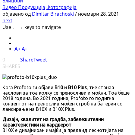
Блицови
Видео Продукција
Фотографија
објавено од
Dimitar Birachoski
/
ноември 28, 2021
next
Use ← → keys to navigate
A+
A-
0
Share
Tweet
SHARES
Кога Profoto ги објави
B10
и
B10 Plus
, тие станаа
наслови за тоа колку се преносливи и моќни. Тоа беше
2018 година. Во 2021 година, Profoto го подигна
концептот на пренослив моќен строб на батерии со
лансирање на B10X и B10X Plus.
Дизајн, квалитет на градба, забележителни
карактеристики на хардверот
B10X е дизајниран имајќи ја предвид леснотијата на