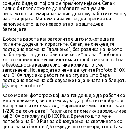
сонцето бидејќи тој опис е премногу нејасен. Сепак,
силно би предложиле да набавите магнум или
рефлектор за зумирање за нив доколку работите многу
на локацијата. Магнум дава уште два прекина на
напојувањето, што неверојатно ја заштедува
батеријата.
Добрата работа кај батериите е што можете да ги
полните додека ги користите. Сепак, не очекувајте
постојано време на “полнење”, без разлика на нивото
на батеријата: двата блицови ќе се “полнат” побавно
кога се премногу жешки или имаат слаба моќност. Тоа
е безбедносна карактеристика колку што сме
запознаени. Но, веројатно нема да купите Profoto B10X
или B10X плус ако работите во студио што бара
постојано време на обновување на јачината на блицот.
Како моден фотограф кој има тенденција да работи со
многу движења, ви овозможува да работите побрзо и
да пропуштате помалку „совршени моменти кои траат
1/200 од секундата“. Разликата е помалку забележлива
кај B10X отколку кај B10X Plus. Времето што му е
потребно на B10 Plus за обновување на светлината со
целосна моќност е 2,6 секунди, што е непријатно. Така,