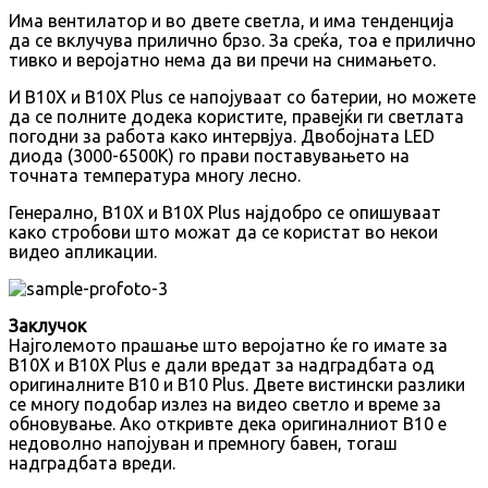
Има вентилатор и во двете светла, и има тенденција
да се вклучува прилично брзо. За среќа, тоа е прилично
тивко и веројатно нема да ви пречи на снимањето.
И B10X и B10X Plus се напојуваат со батерии, но можете
да се полните додека користите, правејќи ги светлата
погодни за работа како интервјуа. Двобојната LED
диода (3000-6500K) го прави поставувањето на
точната температура многу лесно.
Генерално, B10X и B10X Plus најдобро се опишуваат
како стробови што можат да се користат во некои
видео апликации.
Заклучок
Најголемото прашање што веројатно ќе го имате за
B10X и B10X Plus е дали вредат за надградбата од
оригиналните B10 и B10 Plus. Двете вистински разлики
се многу подобар излез на видео светло и време за
обновување. Ако откривте дека оригиналниот B10 е
недоволно напојуван и премногу бавен, тогаш
надградбата вреди.