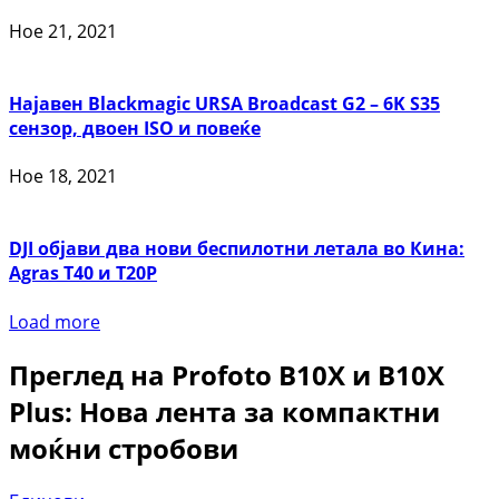
Ное 21, 2021
Најавен Blackmagic URSA Broadcast G2 – 6K S35
сензор, двоен ISO и повеќе
Ное 18, 2021
DJI објави два нови беспилотни летала во Кина:
Agras T40 и T20P
Load more
Преглед на Profoto B10X и B10X
Plus: Нова лента за компактни
моќни стробови