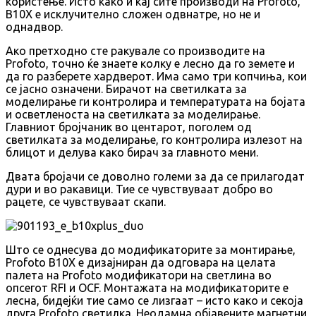
користење. Исто како и кај сите производи на Profoto,
B10X е исклучително сложен одвнатре, но не и
однадвор.
Ако претходно сте ракувале со производите на
Profoto, точно ќе знаете колку е лесно да го земете и
да го разберете хардверот. Има само три копчиња, кои
се јасно означени. Бирачот на светилката за
моделирање ги контролира и температурата на бојата
и осветленоста на светилката за моделирање.
Главниот бројчаник во центарот, поголем од
светилката за моделирање, го контролира излезот на
блицот и делува како бирач за главното мени.
Двата бројачи се доволно големи за да се прилагодат
дури и во ракавици. Тие се чувствуваат добро во
рацете, се чувствуваат скапи.
Што се однесува до модификаторите за монтирање,
Profoto B10X е дизајниран да одговара на целата
палета на Profoto модификатори на светлина во
опсегот RFI и OCF. Монтажата на модификаторите е
лесна, бидејќи тие само се лизгаат – исто како и секоја
друга Profoto светилка. Неодамна објавените магнетни