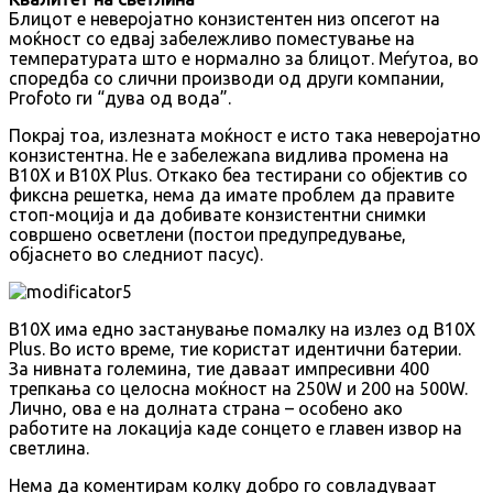
Блицот е неверојатно конзистентен низ опсегот на
моќност со едвај забележливо поместување на
температурата што е нормално за блицот. Меѓутоа, во
споредба со слични производи од други компании,
Profoto ги “дува од вода”.
Покрај тоа, излезната моќност е исто така неверојатно
конзистентна. Не e забележаna видлива промена на
B10X и B10X Plus. Откако беа тестирани со објектив со
фиксна решетка, нема да имате проблем да правите
стоп-моција и да добивате конзистентни снимки
совршено осветлени (постои предупредување,
објаснето во следниот пасус).
B10X има едно застанување помалку на излез од B10X
Plus. Во исто време, тие користат идентични батерии.
За нивната големина, тие даваат импресивни 400
трепкања со целосна моќност на 250W и 200 на 500W.
Лично, ова е на долната страна – особено ако
работите на локација каде сонцето е главен извор на
светлина.
Нема да коментирам колку добро го совладуваат