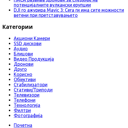
потенцијалните вулкански ерупции
DJI го ажурира Mavic 3: Сега ги има сите можности
ветени при претставувањето
Категории
Aкциони Камери
SSD дискови
Аудио
Блицови
Видео Продукција
Дронови
Друго
Корисно
Објективи
Стабилизатори
Стативи/Триподи
Телевизори
Телефони
Технологија
Филтри
Фотографија
Почетна