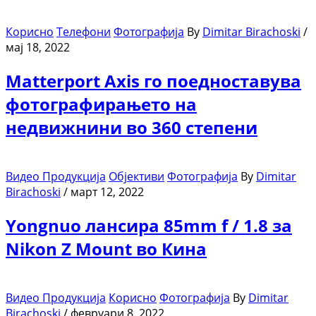
Корисно
Телефони
Фотографија
By
Dimitar Birachoski
/
мај 18, 2022
Matterport Axis го поедноставува
фотографирањето на
недвижнини во 360 степени
Видео Продукција
Објективи
Фотографија
By
Dimitar
Birachoski
/
март 12, 2022
Yongnuo лансира 85mm f / 1.8 за
Nikon Z Mount во Кина
Видео Продукција
Корисно
Фотографија
By
Dimitar
Birachoski
/
февруари 8, 2022