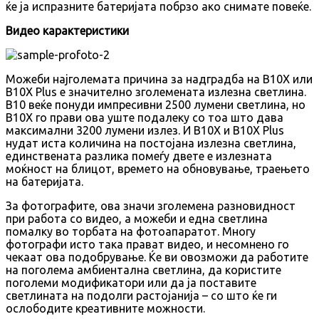
ќе ја испразните батеријата побрзо ако снимате повеќе.
Видео карактеристики
Можеби најголемата причина за надградба на B10X или
B10X Plus е значително зголемената излезна светлина.
B10 веќе понуди импресивни 2500 лумени светлина, но
B10X го прави ова уште подалеку со тоа што дава
максимални 3200 лумени излез. И B10X и B10X Plus
нудат иста количина на постојана излезна светлина,
единствената разлика помеѓу двете е излезната
моќност на блицот, времето на обновување, траењето
на батеријата.
За фотографите, ова значи зголемена разновидност
при работа со видео, а можеби и една светлина
помалку во торбата на фотоапаратот. Многу
фотографи исто така прават видео, и несомнено го
чекаат ова подобрување. Ќе ви овозможи да работите
на поголема амбиентална светлина, да користите
поголеми модификатори или да ја поставите
светлината на подолги растојанија – со што ќе ги
ослободите креативните можности.