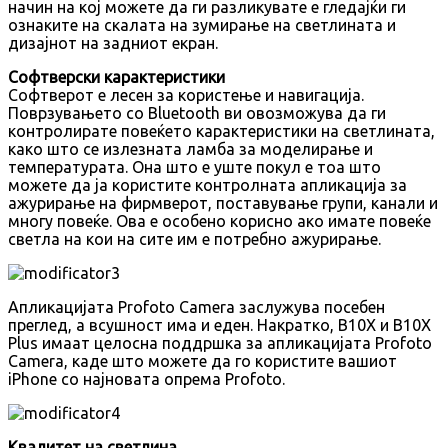
начин на кој можете да ги разликувате е гледајќи ги
ознаките на скалата на зумирање на светлината и
дизајнот на задниот екран.
Софтверски карактеристики
Софтверот е лесен за користење и навигација.
Поврзувањето со Bluetooth ви овозможува да ги
контролирате повеќето карактеристики на светлината,
како што се излезната ламба за моделирање и
температурата. Она што е уште покул е тоа што
можете да ја користите контролната апликација за
ажурирање на фирмверот, поставување групи, канали и
многу повеќе. Ова е особено корисно ако имате повеќе
светла на кои на сите им е потребно ажурирање.
Апликацијата Profoto Camera заслужува посебен
преглед, а всушност има и еден. Накратко, B10X и B10X
Plus имаат целосна поддршка за апликацијата Profoto
Camera, каде што можете да го користите вашиот
iPhone со најновата опрема Profoto.
Квалитет на светлина