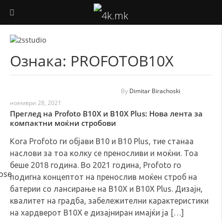
ФОТОГРАФИЈА
Ознака:
PROFOTOB10X
ВИДЕО ПРОДУКЦИЈА
ДРОНОВИ
By
Dimitar Birachoski
ноември 28, 2021
АУДИО
Преглед на Profoto B10X и B10X Plus: Нова лента за
компактни моќни стробови
ТЕХНОЛОГИЈА
Кога Profoto ги објави B10 и B10 Plus, тие станаа
наслови за тоа колку се преносливи и моќни. Тоа
КОРИСНО
беше 2018 година. Во 2021 година, Profoto го
подигна концептот на пренослив моќен строб на
батерии со лансирање на B10X и B10X Plus. Дизајн,
квалитет на градба, забележителни карактеристики
на хардверот B10X е дизајниран имајќи ја […]