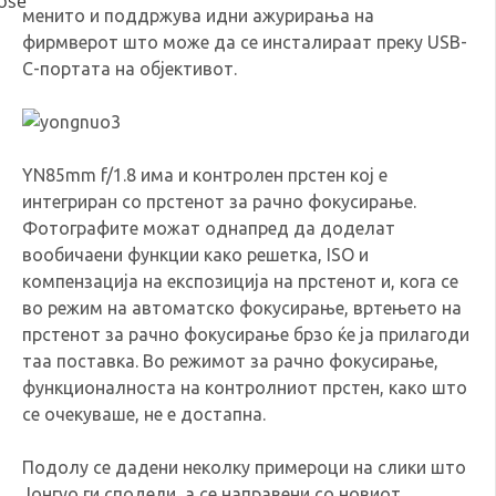
менито и поддржува идни ажурирања на
фирмверот што може да се инсталираат преку USB-
C-портата на објективот.
YN85mm f/1.8 има и контролен прстен кој е
интегриран со прстенот за рачно фокусирање.
Фотографите можат однапред да доделат
вообичаени функции како решетка, ISO и
компензација на експозиција на прстенот и, кога се
во режим на автоматско фокусирање, вртењето на
прстенот за рачно фокусирање брзо ќе ја прилагоди
таа поставка. Во режимот за рачно фокусирање,
функционалноста на контролниот прстен, како што
се очекуваше, не е достапна.
Подолу се дадени неколку примероци на слики што
Јонгуо ги сподели, а се направени со новиот