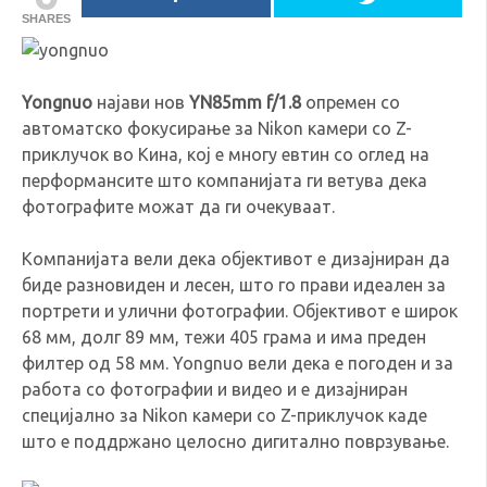
SHARES
Yongnuo
најави нов
YN85mm f/1.8
опремен со
автоматско фокусирање за Nikon камери со Z-
приклучок во Кина, кој е многу евтин со оглед на
перформансите што компанијата ги ветува дека
фотографите можат да ги очекуваат.
Компанијата вели дека објективот е дизајниран да
биде разновиден и лесен, што го прави идеален за
портрети и улични фотографии. Објективот е широк
68 мм, долг 89 мм, тежи 405 грама и има преден
филтер од 58 мм. Yongnuo вели дека е погоден и за
работа со фотографии и видео и е дизајниран
специјално за Nikon камери со Z-приклучок каде
што е поддржано целосно дигитално поврзување.