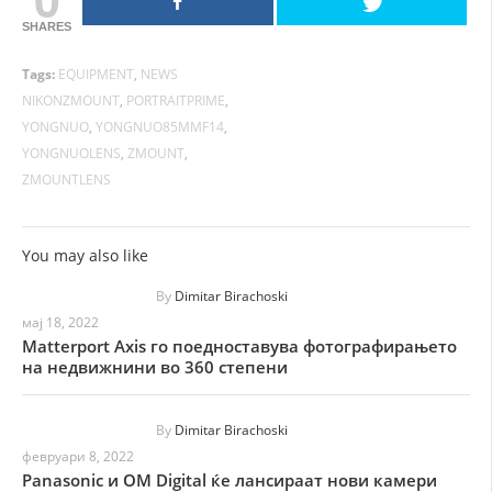
SHARES
Tags:
EQUIPMENT
,
NEWS
NIKONZMOUNT
,
PORTRAITPRIME
,
YONGNUO
,
YONGNUO85MMF14
,
YONGNUOLENS
,
ZMOUNT
,
ZMOUNTLENS
You may also like
By
Dimitar Birachoski
мај 18, 2022
Matterport Axis го поедноставува фотографирањето
на недвижнини во 360 степени
By
Dimitar Birachoski
февруари 8, 2022
Panasonic и OM Digital ќе лансираат нови камери