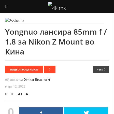
ФОТОГРАФИЈА
Yongnuo лансира 85mm f /
ВИДЕО ПРОДУКЦИЈА
1.8 за Nikon Z Mount во
ДРОНОВИ
Кина
АУДИО
ТЕХНОЛОГИЈА
ВИДЕО ПРОДУКЦИЈА
next
објавено од
Dimitar Birachoski
КОРИСНО
март 12, 2022
A+
A-
0