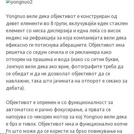
Yongnuo вели дека објективот е конструиран од
девет елементи во 8 групи, вклучувајќи еден стаклен
елемент со ниска дисперзија и една леќа со висок
индекс на рефракција за која компанијата вели дека
ефикасно ги потиснува аберациите. Објективот има
решетка со седум сечила и се рекламира како
отпорен на прашина и вода (иако со ситни букви,
Јонгнуо вели дека ако врне, фотографите треба да
се обидат и да не дозволат објективот да се
навлажни, така што јачината на отпорот е секако за
дебата).
Објективот е опремен и со функционалност за
автоматско и рачно фокусирање, а првата се
напојува со чекорен мотор за кој Yongnuo вели дека
е брз и тивок. Објективот има и функционално копче
Fn што може да се користи за брзо повикување на