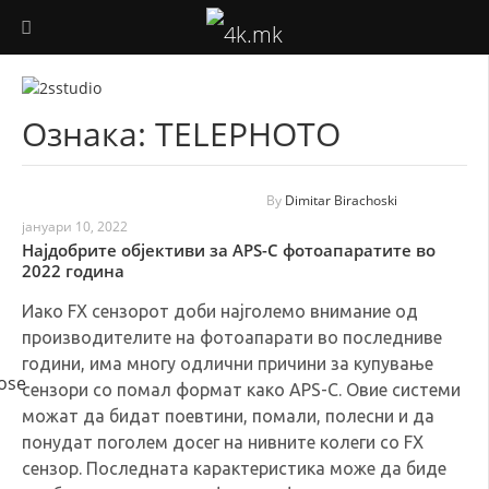
ФОТОГРАФИЈА
Ознака:
TELEPHOTO
ВИДЕО ПРОДУКЦИЈА
ДРОНОВИ
By
Dimitar Birachoski
јануари 10, 2022
АУДИО
Најдобрите објективи за APS-C фотоапаратите во
2022 година
ТЕХНОЛОГИЈА
Иако FX сензорот доби најголемо внимание од
производителите на фотоапарати во последниве
КОРИСНО
години, има многу одлични причини за купување
сензори со помал формат како APS-C. Овие системи
можат да бидат поевтини, помали, полесни и да
понудат поголем досег на нивните колеги со FX
сензор. Последната карактеристика може да биде