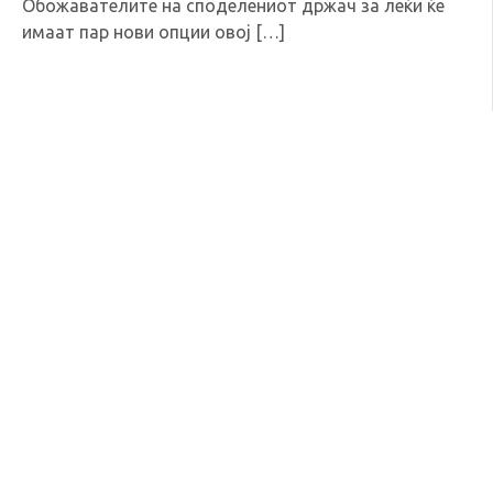
Обожавателите на споделениот држач за леќи ќе
имаат пар нови опции овој […]