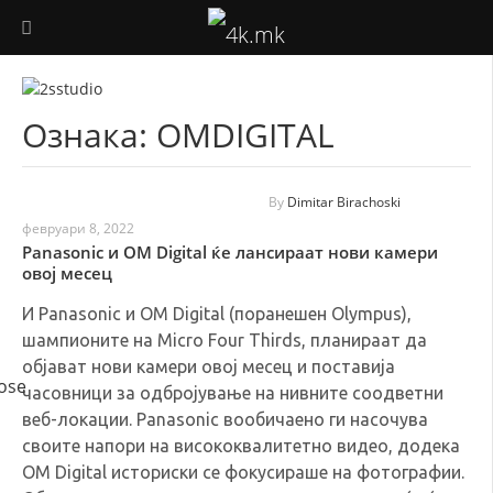
ФОТОГРАФИЈА
Ознака:
OMDIGITAL
ВИДЕО ПРОДУКЦИЈА
ДРОНОВИ
By
Dimitar Birachoski
февруари 8, 2022
АУДИО
Panasonic и OM Digital ќе лансираат нови камери
овој месец
ТЕХНОЛОГИЈА
И Panasonic и OM Digital (поранешен Olympus),
шампионите на Micro Four Thirds, планираат да
КОРИСНО
објават нови камери овој месец и поставија
часовници за одбројување на нивните соодветни
веб-локации. Panasonic вообичаено ги насочува
своите напори на висококвалитетно видео, додека
OM Digital историски се фокусираше на фотографии.