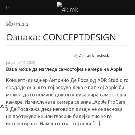
ФОТОГРАФИЈА
Ознака:
CONCEPTDESIGN
ВИДЕО ПРОДУКЦИЈА
ДРОНОВИ
By
Dimitar Birachoski
јануари 14, 2022
АУДИО
Вака може да изгледа самостојна камера на Apple
Концепт-дизајнер Антонио Де Роса од ADR Studio го
ТЕХНОЛОГИЈА
создаде она што тој верува дека е пат кој Apple би
можел да го помине доколку дизајнира самостојна
КОРИСНО
камера. Измислената камера се вика „Apple ProCam“,
а Де Росакажа дека неговиот дизајн не се заснова
на протекување или гласини бидејќи тие не го
интересираат. Наместо тоа, тој вели […]