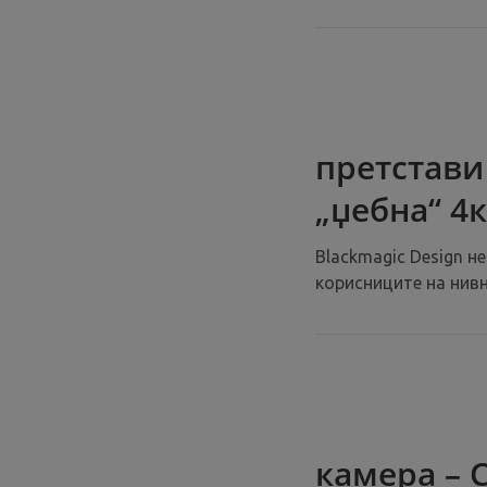
претстави 
„џебна“ 4
Blackmagic Design н
корисниците на нивна
камера – 