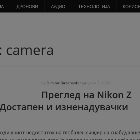
ЈА
ДРОНОВИ
АУДИО
ТЕХНОЛОГИЈА
КОРИС
:
camera
By
Dimitar Birachoski
/
јануари 3, 2022
Преглед на Nikon Z
 Достапен и изненадувачки
годишниот недостаток на глобален синџир на снабдување