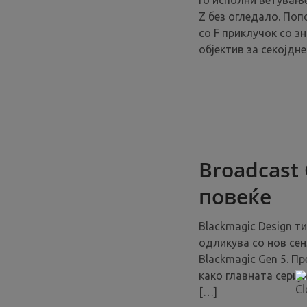
го исполни ветување
Z без огледало. По
со F приклучок со з
објектив за секојдн
Broadcast 
повеќе
Blackmagic Design ти
одликува со нов сен
Blackmagic Gen 5. П
како главната серија
[…]