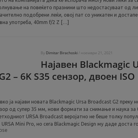
то на компанијата дека ќе испорача многу нови леќи за 
полнување на повеќето празнини што недостасуваат од ли
начително подобрени леќи, овој пат со уникатен и достапе
евна употреба, 40mm f/2 Z […]
By
Dimitar Birachoski
/
ноември 21, 2021
Најавен Blackmagic 
G2 – 6K S35 сензор, двоен ISO
вко ja најави новaта Blackmagic Ursa Broadcast G2 преку н
зор од супер 35 мм, нови формати за снимање и наука за 
ретходниот URSA Broadcast веројатно не беше толку попу
 URSA Mini Pro, но сега Blackmagic Design му даде доста 