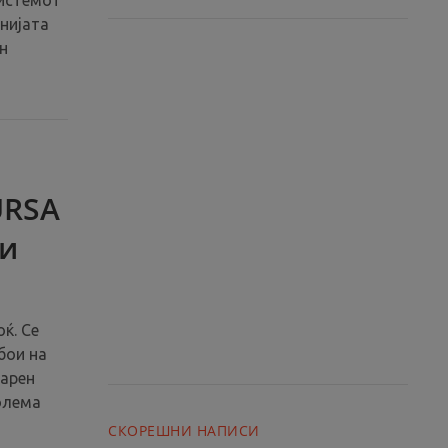
системот
нијата
н
URSA
 и
оќ. Се
бои на
ларен
голема
СКОРЕШНИ НАПИСИ