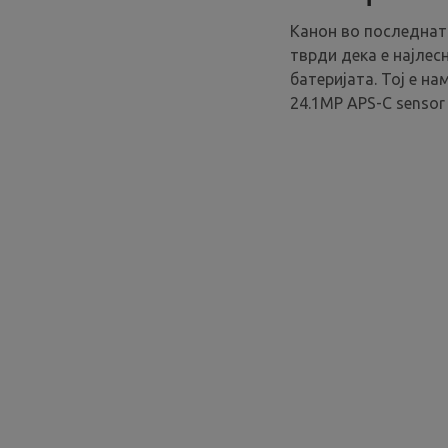
Канон во последната
тврди дека е најлес
батеријата. Тој е н
24.1MP APS-C sensor 