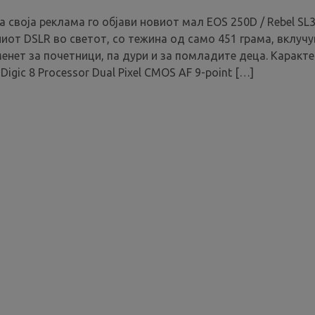
 своја реклама го објави новиот мал EOS 250D / Rebel SL3
ниот DSLR во светот, со тежина од само 451 грама, вклучув
аменет за почетници, па дури и за помладите деца. Каракте
Digic 8 Processor Dual Pixel CMOS AF 9-point […]