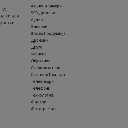
Aкциони Камери
 кој
SSD дискови
ајќи ја и
Аудио
ристки:
Блицови
Видео Продукција
Дронови
Друго
Корисно
Објективи
Стабилизатори
Стативи/Триподи
Телевизори
Телефони
Технологија
Филтри
Фотографија