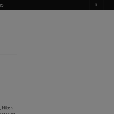
НО
, Nikon