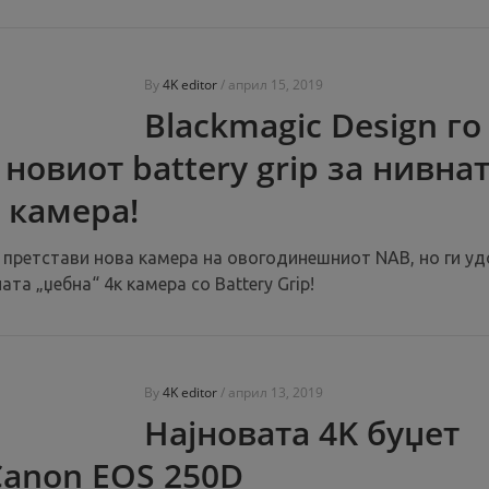
By
4K editor
/
април 15, 2019
Blackmagic Design го
новиот battery grip за нивна
к камера!
е претстави нова камера на овогодинешниот NAB, но ги уд
та „џебна“ 4к камера со Battery Grip!
By
4K editor
/
април 13, 2019
Најновата 4K буџет
Canon EOS 250D