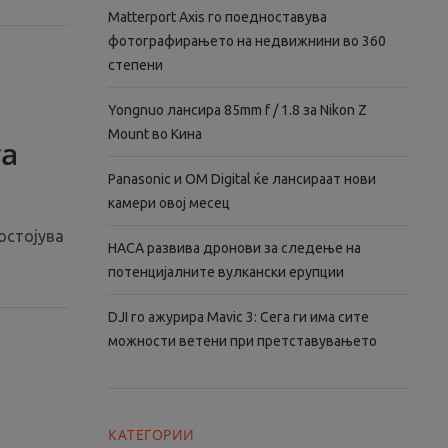
Matterport Axis го поедноставува
фотографирањето на недвижнини во 360
степени
Yongnuo лансира 85mm f / 1.8 за Nikon Z
Mount во Кина
та
Panasonic и OM Digital ќе лансираат нови
камери овој месец
остојува
НАСА развива дронови за следење на
потенцијалните вулкански ерупции
DJI го ажурира Mavic 3: Сега ги има сите
можности ветени при претставувањето
КАТЕГОРИИ