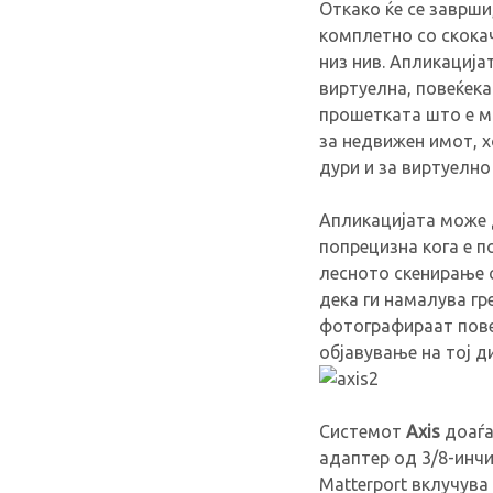
Откако ќе се заврши
комплетно со скока
низ нив. Апликација
виртуелна, повеќека
прошетката што е мн
за недвижен имот, х
дури и за виртуелно
Апликацијата може 
попрецизна кога е п
лесното скенирање с
дека ги намалува г
фотографираат пове
објавување на тој д
Системот
Axis
доаѓа
адаптер од 3/8-инчи
Matterport вклучува