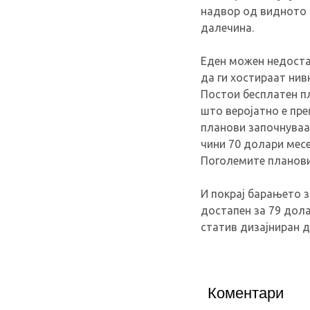
надвор од видното п
далечина.
Еден можен недостат
да ги хостираат нив
Постои бесплатен пл
што веројатно е пр
планови започнуваат
чини 70 долари месе
Поголемите планови
И покрај барањето за
достапен за 79 дол
статив дизајниран д
Коментари