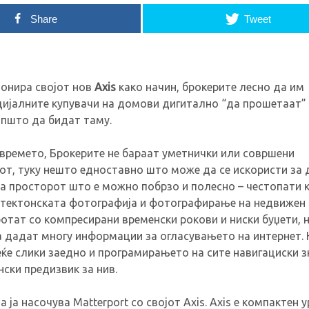
Share
Tweet
онира својот нов
Axis
како начин, брокерите лесно да им
цијалните купувачи на домови дигитално “да прошетаат”
општо да бидат таму.
времето, Брокерите не бараат уметнички или совршени
т, туку нешто едноставно што може да се искористи за 
да просторот што е можно побрзо и полесно – честопати 
итектонската фотографија и фотографирање на недвижен 
отат со компресирани временски рокови и ниски буџети, н
а дадат многу информации за огласувањето на интернет. 
ќе слики заедно и програмирањето на сите навигациски 
ски предизвик за нив.
 ја насочува Matterport со својот Axis. Axis е компактен у