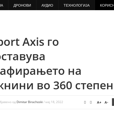
ЈА
ДРОНОВИ
АУДИО
ТЕХНОЛОГИЈА
КОРИС
ort Axis го
ставува
рафирањето на
нини во 360 степе
бјавено од
Dimitar Birachoski
/
мај 18, 2022
A+
A-