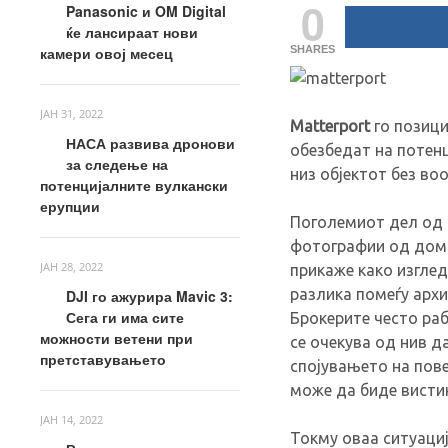
0
Panasonic и OM Digital
ќе лансираат нови
камери овој месец
SHARES
ЈАН 31, 2022
Matterport
го позици
НАСА развива дронови
обезбедат на потен
за следење на
низ објектот без во
потенцијалните вулкански
ерупции
Поголемиот дел од 
фотографии од домо
ЈАН 28, 2022
прикаже како изгле
разлика помеѓу арх
DJI го ажурира Mavic 3:
Сега ги има сите
Брокерите често раб
можности ветени при
се очекува од нив д
претставувањето
спојувањето на пове
може да биде вистин
ЈАН 14, 2022
Токму оваа ситуација