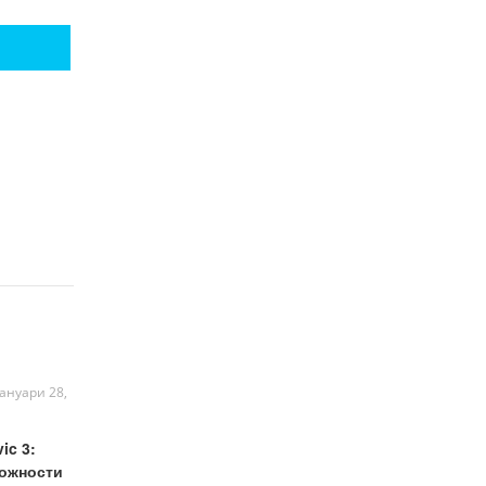
јануари 28,
ic 3:
можности