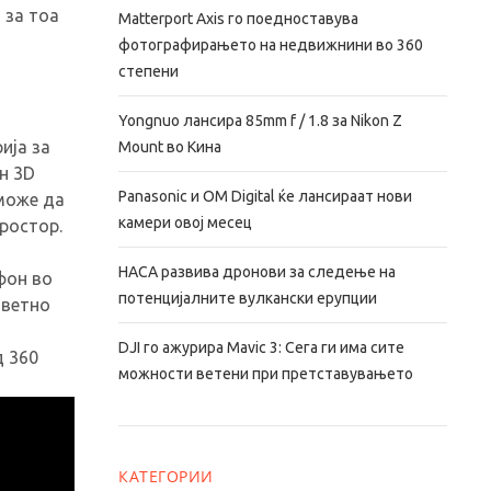
 за тоа
Matterport Axis го поедноставува
фотографирањето на недвижнини во 360
степени
Yongnuo лансира 85mm f / 1.8 за Nikon Z
ија за
Mount во Кина
н 3D
Panasonic и OM Digital ќе лансираат нови
 може да
камери овој месец
ростор.
НАСА развива дронови за следење на
фон во
потенцијалните вулкански ерупции
дветно
DJI го ажурира Mavic 3: Сега ги има сите
д 360
можности ветени при претставувањето
КАТЕГОРИИ