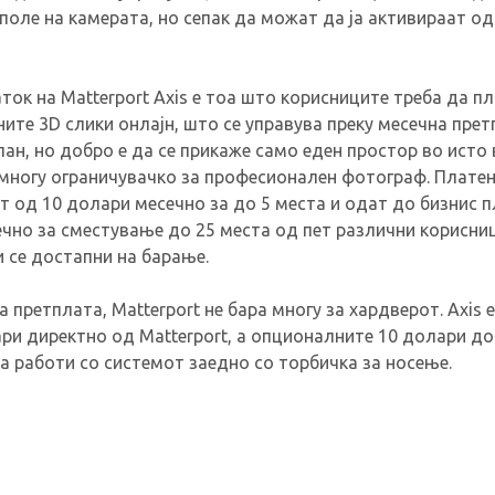
оле на камерата, но сепак да можат да ја активираат од
ок на Matterport Axis е тоа што корисниците треба да пл
ните 3D слики онлајн, што се управува преку месечна прет
ан, но добро е да се прикаже само еден простор во исто 
емногу ограничувачко за професионален фотограф. Плате
 од 10 долари месечно за до 5 места и одат до бизнис п
чно за сместување до 25 места од пет различни корисниц
 се достапни на барање.
 претплата, Matterport не бара многу за хардверот. Axis е
ари директно од Matterport, а опционалните 10 долари д
а работи со системот заедно со торбичка за носење.