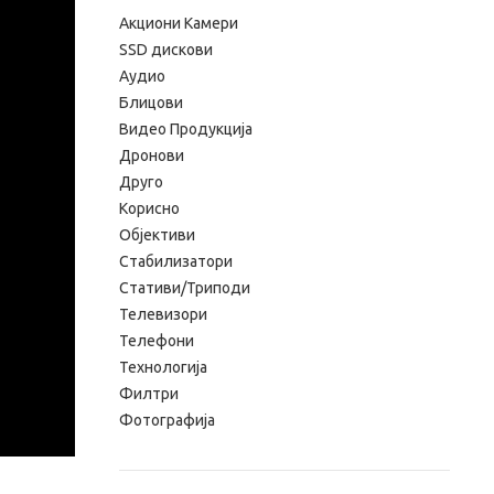
Aкциони Камери
SSD дискови
Аудио
Блицови
Видео Продукција
Дронови
Друго
Корисно
Објективи
Стабилизатори
Стативи/Триподи
Телевизори
Телефони
Технологија
Филтри
Фотографија