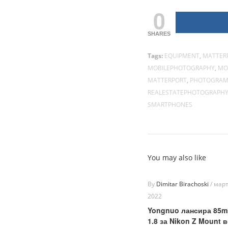
0
SHARES
Tags:
EQUIPMENT
,
MATTER
MOBILEPHOTOGRAPHY
,
MO
MATTERPORT
,
PHOTOGRAM
REALESTATEPHOTOGRAPH
SMARTPHONES
You may also like
By
Dimitar Birachoski
/
март
2022
Yongnuo лансира 85mm
1.8 за Nikon Z Mount 