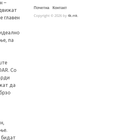
н –
Почетна
Контакт
 движат
Copyright © 2026 by
4k.mk
.
е главен
 идеално
ње, па
ште
DAR. Со
врди
жат да
брзо
н,
ње.
а бидат