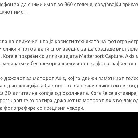
ефон за да сними имот во 360 степени, создавајќи приказ
скиот имот.
рола на движење што ја користи техниката на фотограметр
 слики и потоа да ги спои заедно за да создаде виртуеле
 Кога е поврзан со апликацијата Matterport Capture, Axis
 скенирање и беспрекорна прецизност за фотографии од п
е држачот за моторот Axis, кој го движи паметниот теле
 од апликацијата Capture. Потоа прави слики кои се соо
а 3D дигитална копија од околината. Кога ќе се активира,
port Capture го ротира држачот на моторот Axis во лак о
да фотографира со прецизни чекори.