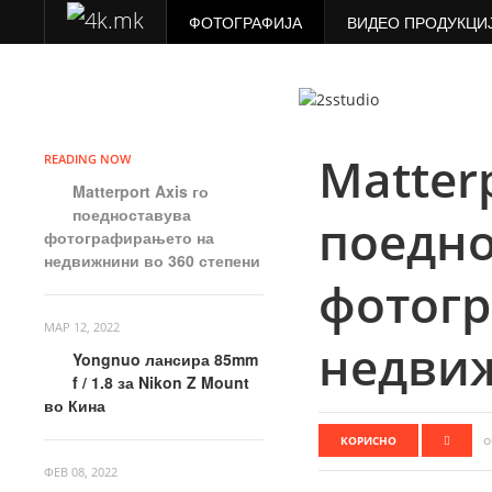
ФОТОГРАФИЈА
ВИДЕО ПРОДУКЦИ
Matterp
READING NOW
Matterport Axis го
поедноставува
поедно
фотографирањето на
недвижнини во 360 степени
фотог
МАР 12, 2022
недвиж
Yongnuo лансира 85mm
f / 1.8 за Nikon Z Mount
во Кина
о
КОРИСНО
ФЕВ 08, 2022