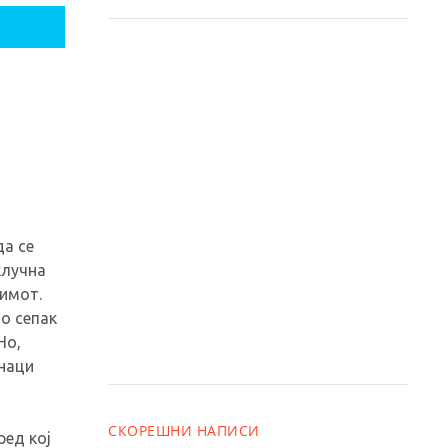
да се
клучна
имот.
о сепак
Но,
знаци
СКОРЕШНИ НАПИСИ
ред кој