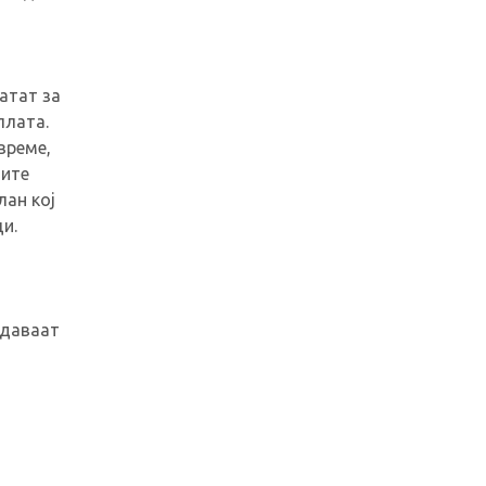
атат за
плата.
време,
ните
лан кој
и.
одаваат