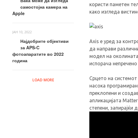
Вака може да изгледа
користи паметен тел
самостојна камера на
како изгледа вистин
Apple
ЈАН 10, 2022
Најдобрите објективи
Axis е уред за конт
за APS-C
да направи различни
фотоапаратите во 2022
модел на околината.
година
испорача непречено
Срцето на системот 
LOAD MORE
насока програмирана
преклопени и создав
апликацијата Matter
степени, запирајќи 