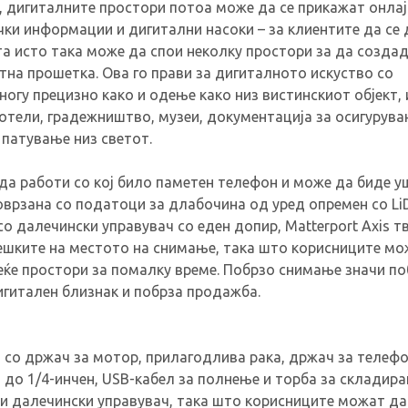
, дигиталните простори потоа може да се прикажат онлај
чки информации и дигитални насоки – за клиентите да се
та исто така може да спои неколку простори за да создад
тна прошетка. Ова го прави за дигиталното искуство со
огу прецизно како и одење како низ вистинскиот објект,
отели, градежништво, музеи, документација за осигурува
 патување низ светот.
да работи со кој било паметен телефон и може да биде у
оврзана со податоци за длабочина од уред опремен со Li
о далечински управувач со еден допир, Matterport Axis т
решките на местото на снимање, така што корисниците мо
ќе простори за помалку време. Побрзо снимање значи по
игитален близнак и побрза продажба.
 со држач за мотор, прилагодлива рака, држач за телефо
 до 1/4-инчен, USB-кабел за полнење и торба за складира
 и далечински управувач, така што корисниците можат д