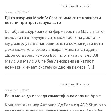
By
Dimitar Birachoski
јануари 28, 2022
DJI го ажурира Mavic 3: Сега ги има сите можности
ветени при претставувањето
DJI објави ажурирање на фирмверот за Mavic 3 што
целосно ги отклучува сите можности на дронот и
му дозволува да направи се што компанијата вети
дека може кога беше лансиран минатата година.
Дрон со двојна камера Беспилотните летала DJI
Mavic 3 и Mavic 3 Cine беа лансирани минатиот
ноември и имаат систем со двојна камера: […]
By
Dimitar Birachoski
јануари 14, 2022
Вака може да изгледа самостојна камера на Apple
Концепт-дизајнер Антонио Де Роса од ADR Studio го
создаде она што тој верува дека е пат кој Apple би