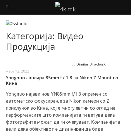
ФОТОГРАФИЈА
Категорија:
Видео
ВИДЕО ПРОДУКЦИЈА
Продукција
ДРОНОВИ
АУДИО
By
Dimitar Birachoski
март 12, 2022
Yongnuo лансира 85mm f / 1.8 за Nikon Z Mount во
ТЕХНОЛОГИЈА
Кина
КОРИСНО
Yongnuo најави нов YN85mm f/1.8 опремен со
автоматско фокусирање за Nikon камери со Z-
приклучок во Кина, кој е многу евтин со оглед на
перформансите што компанијата ги ветува дека
фотографите можат да ги очекуваат. Компанијата
вели дека објективот е дизајниран да биде