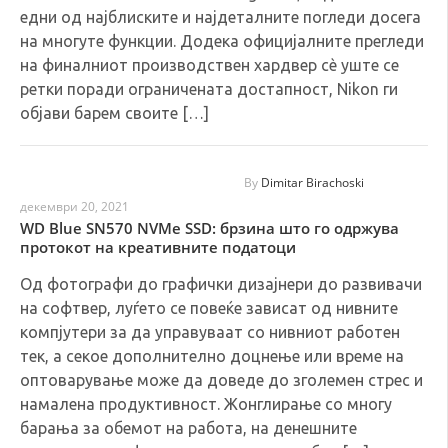
едни од најблиските и најдеталните погледи досега
на многуте функции. Додека официјалните прегледи
на финалниот производствен хардвер сè уште се
ретки поради ограничената достапност, Nikon ги
објави барем своите […]
By
Dimitar Birachoski
декември 20, 2021
WD Blue SN570 NVMe SSD: брзина што го одржува
протокот на креативните податоци
Од фотографи до графички дизајнери до развивачи
на софтвер, луѓето се повеќе зависат од нивните
компјутери за да управуваат со нивниот работен
тек, а секое дополнително доцнење или време на
оптоварување може да доведе до зголемен стрес и
намалена продуктивност. Жонглирање со многу
барања за обемот на работа, на денешните