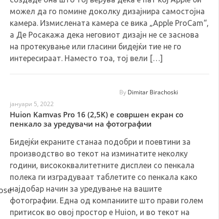
можел да го помине доколку дизајнира самостојна
камера. Измислената камера се вика „Apple ProCam“,
а Де Росакажа дека неговиот дизајн не се заснова
на протекување или гласини бидејќи тие не го
интересираат. Наместо тоа, тој вели […]
By
Dimitar Birachoski
јануари 5, 2022
Huion Kamvas Pro 16 (2,5K) е совршен екран со
пенкало за уредувачи на фотографии
Бидејќи екраните станаа подобри и поевтини за
производство во текот на изминатите неколку
години, висококвалитетните дисплеи со пенкала
полека ги изградуваат таблетите со пенкала како
најдобар начин за уредување на вашите
фотографии. Една од компаниите што прави голем
притисок во овој простор е Huion, и во текот на