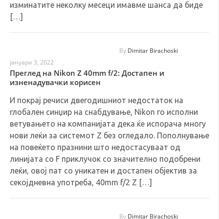
изминатите неколку месеци имавме шанса да биде
[…]
By
Dimitar Birachoski
јануари 3, 2022
Преглед на Nikon Z 40mm f/2: Достапен и
изненадувачки корисен
И покрај речиси двегодишниот недостаток на
глобален синџир на снабдување, Nikon го исполни
ветувањето на компанијата дека ќе испорача многу
нови леќи за системот Z без огледало. Пополнување
на повеќето празнини што недостасуваат од
линијата со F приклучок со значително подобрени
леќи, овој пат со уникатен и достапен објектив за
секојдневна употреба, 40mm f/2 Z […]
By
Dimitar Birachoski