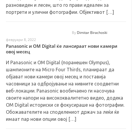
разновиден и лесен, што го прави идеален за
портрети и улични фотографии. Објективот […]
By
Dimitar Birachoski
февруари 8, 2022
Panasonic и OM Digital ќе лансираат нови камери
овој месец
И Panasonic и OM Digital (поранешен Olympus),
шампионите на Micro Four Thirds, планираат да
објават нови камери овој месец и поставија
часовници за одбројување на нивните соодветни
веб-локации. Panasonic вообичаено ги насочува
своите напори на висококвалитетно видео, додека
OM Digital историски се фокусираше на фотографии.
Обожавателите на споделениот држач за леќи ќе
имаат пар нови опции овој […]