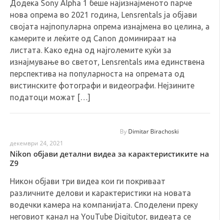
Додека Sony Alpha 1 беше најизнајменото парче
нова опрема во 2021 година, Lensrentals ја објави
својата најпопуларна опрема изнајмена во целина, а
камерите и леќите од Canon доминираат на
листата. Како една од најголемите куќи за
изнајмување во светот, Lensrentals има единствена
перспектива на популарноста на опремата од
вистинските фотографи и видеографи. Нејзините
податоци можат […]
By
Dimitar Birachoski
декември 24, 2021
Nikon објави детални видеa за карактеристиките на
Z9
Никон објави три видеа кои ги покриваат
различните делови и карактеристики на новата
водечки камера на компанијата. Споделени преку
неговиот канал на YouTube Digitutor, видеата се