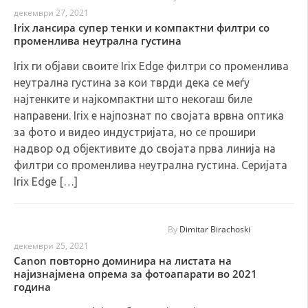
декември 27, 2021
Irix лансира супер тенки и компактни филтри со
променлива неутрална густина
Irix ги објави своите Irix Edge филтри со променлива
неутрална густина за кои тврди дека се меѓу
најтенките и најкомпактни што некогаш биле
направени. Irix е најпознат по својата врвна оптика
за фото и видео индустријата, но се прошири
надвор од објективите до својата прва линија на
филтри со променлива неутрална густина. Серијата
Irix Edge […]
By
Dimitar Birachoski
декември 25, 2021
Canon повторно доминира на листата на
најизнајмена опрема за фотоапарати во 2021
година