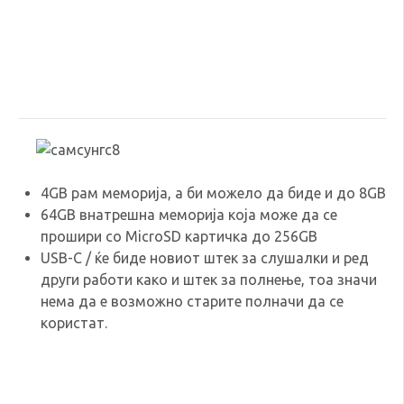
4GB рам меморија, а би можело да биде и до 8GB
64GB внатрешна меморија која може да се
прошири со MicroSD картичка до 256GB
USB-C / ќе биде новиот штек за слушалки и ред
други работи како и штек за полнење, тоа значи
нема да е возможно старите полначи да се
користат.