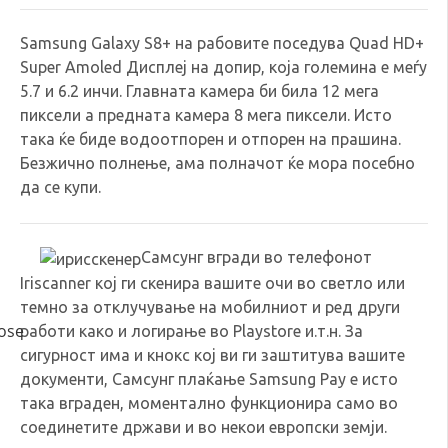
Samsung Galaxy S8+ на рабовите поседува Quad HD+
Super Amoled Дисплеј на допир, која големина е меѓу
5.7 и 6.2 инчи. Главната камера би била 12 мега
пиксели а предната камера 8 мега пиксели. Исто
така ќе биде водоотпорен и отпорен на прашина.
Безжично полнење, ама полначот ќе мора посебно
да се купи.
Самсунг вгради во телефонот
Iriscanner кој ги скенира вашите очи во светло или
темно за отклучување на мобилниот и ред други
работи како и логирање во Playstore и.т.н. За
сигурност има и кнокс кој ви ги заштитува вашите
документи, Самсунг плаќање Samsung Pay е исто
така вграден, моментално функционира само во
соединетите држави и во некои европски земји.