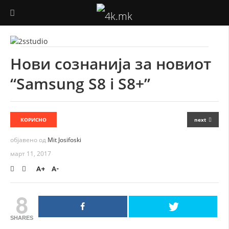
ФОТОГРАФИЈА
Нови сознанија за новиот
ВИДЕО ПРОДУКЦИЈА
“Samsung S8 i S8+”
ДРОНОВИ
АУДИО
КОРИСНО
next
ТЕХНОЛОГИЈА
објавено од
Mit Josifoski
март 11, 2017
КОРИСНО
A+
A-
8
SHARES