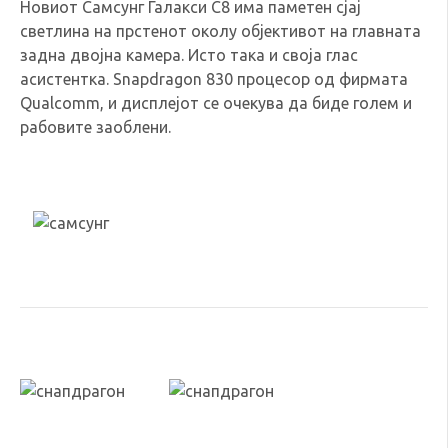
Новиот Самсунг Галакси С8 има паметен сјај
светлина на прстенот околу објективот на главната
задна двојна камера. Исто така и своја глас
асистентка. Snapdragon 830 процесор од фирмата
Qualcomm, и дисплејот се очекува да биде голем и
рабовите заоблени.