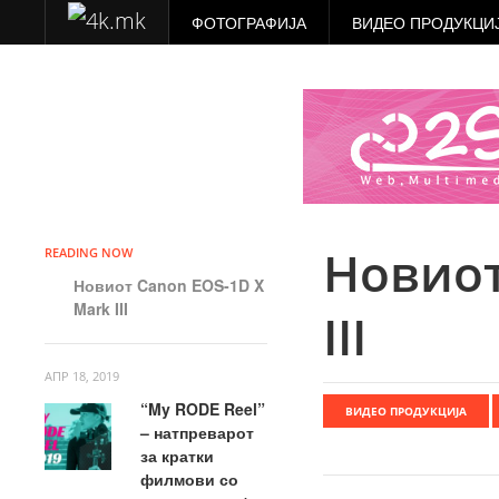
ФОТОГРАФИЈА
ВИДЕО ПРОДУКЦИ
Новиот
READING NOW
Новиот Canon EOS-1D X
Mark III
III
АПР 18, 2019
“My RODE Reel”
ВИДЕО ПРОДУКЦИЈА
– натпреварот
за кратки
филмови со