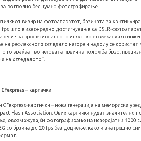
 за потполно бесшумно фотографирање.
оптичкиот визир на фотоапаратот, брзината за континуир
 fps што е извонредно достигнување за DSLR-фотоапарат
рение на професионалното искуство во механичко инже
ње на рефлексното огледало нагоре и надолу се користат
то го враќаат во неговата првична положба брзо, прецизн
и на огледалото“.
 CFexpress – картички
 CFexpress-картички – нова генерација на мемориски уред
ct Flash Association. Овие картички нудат значително п
ње, овозможувајќи фотографирање на неверојатни 1000 с
G со брзина до 20 fps без доцнење, како и внатрешно сн
формат.