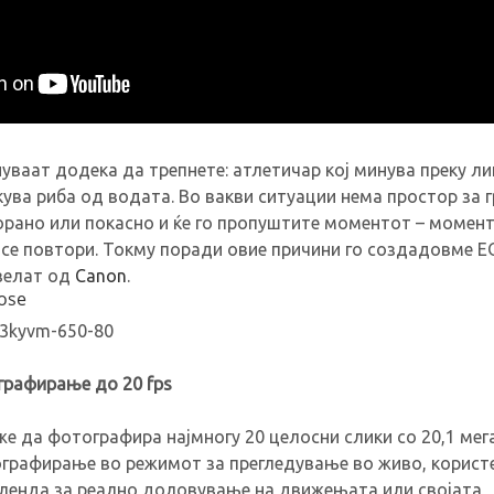
ваат додека да трепнете: атлетичар кој минува преку ли
ува риба од водата. Во вакви ситуации нема простор за г
орано или покасно и ќе го пропуштите моментот – момен
 се повтори. Токму поради овие причини го создадовме E
 велат од
Canon
.
рафирање до 20 fps
оже да фотографира најмногу 20 целосни слики со 20,1 ме
графирање во режимот за прегледување во живо, користе
бленда за реално доловување на движењата или својата