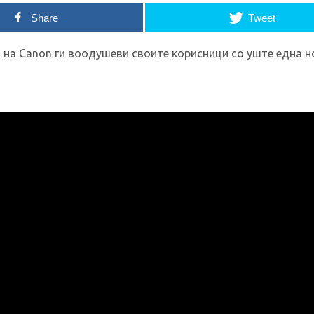
Share
Tweet
 на Canon ги воодушеви своите корисници со уште една н