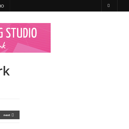
НО
rk
next