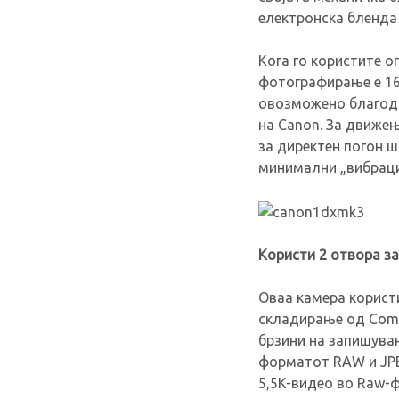
електронска бленда
Кога го користите 
фотографирање е 16
овозможено благода
на Canon. За движе
за директен погон ш
минимални „вибраци
Користи 2 отвора за
Оваа камера користи
складирање од Compa
брзини на запишува
форматот RAW и JPE
5,5K-видео во Raw-