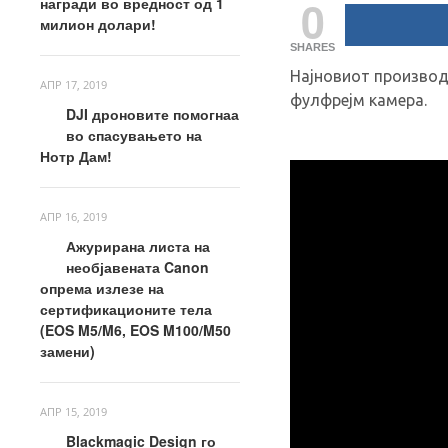
0
награди во вредност од 1
милион долари!
SHARES
Најновиот производ
АПР 17, 2019
фулфрејм камера.
DJI дроновите помогнаа
во спасувањето на
Нотр Дам!
АПР 16, 2019
Ажурирана листа на
необјавената Canon
опрема излезе на
сертификационите тела
(EOS M5/M6, EOS M100/M50
замени)
АПР 15, 2019
Blackmagic Design го