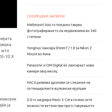
СКОРЕШНИ НАПИСИ
Matterport Axis го поедноставува
фотографирањето на недвижнини во 360
степени
нијата
решка.
Yongnuo лансира 85mm f / 1.8 за Nikon Z
т што
Mount во Кина
OS-1D X
Panasonic и OM Digital ќе лансираат нови
камери овој месец
НАСА развива дронови за следење на
потенцијалните вулкански ерупции
гапиксели
DJI го ажурира Mavic 3: Сега ги има сите
јќи ја
можности ветени при претставувањето