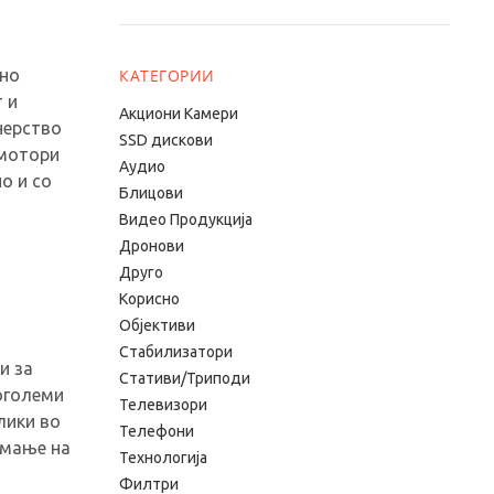
ано
КАТЕГОРИИ
 и
Aкциони Камери
нерство
SSD дискови
 мотори
Аудио
о и со
Блицови
Видео Продукција
Дронови
Друго
Корисно
Објективи
Стабилизатори
и за
Стативи/Триподи
оголеми
Телевизори
лики во
Телефони
имање на
Технологија
Филтри