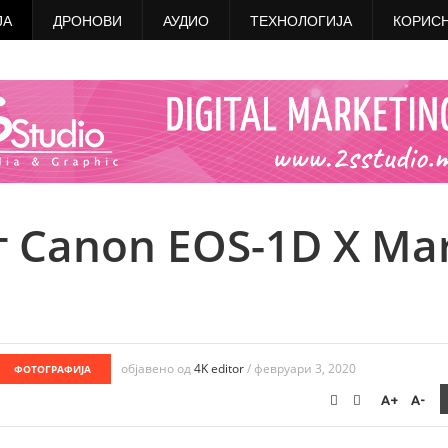
ЈА
ДРОНОВИ
АУДИО
ТЕХНОЛОГИЈА
КОРИС
 Canon EOS-1D X Ma
објавено од
4K editor
/
февруари 3, 2020
ФОТОГРАФИЈА
A+
A-