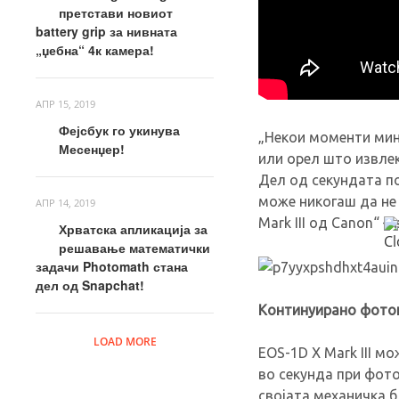
претстави новиот
battery grip за нивната
„џебна“ 4к камера!
АПР 15, 2019
Фејсбук го укинува
„Некои моменти мину
Месенџер!
или орел што извлек
Дел од секундата п
може никогаш да не
АПР 14, 2019
Mark III од Canon“ –
Хрватска апликација за
решавање математички
задачи Photomath стана
дел од Snapchat!
Континуирано фотог
LOAD MORE
EOS-1D X Mark III м
во секунда при фото
својата механичка 