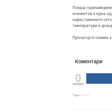
Покрај горенаведени
моментов е една од
најекстремните ситу
температури и дожд
Прочитајте повеќе 
Коментари
0
SHARES
Tags:
Canon