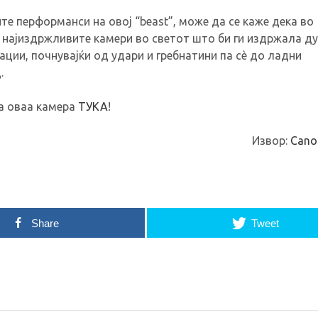
те перформанси на овој “beast”, може да се каже дека во
 најиздржливите камери во светот што би ги издржала ду
ации, почнувајќи од удари и гребнатини па сè до ладни
.
за оваа камера
ТУКА
!
Извор:
Cano
Share
Tweet